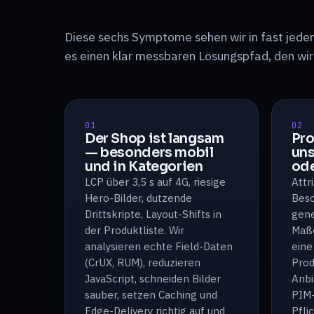
Diese sechs Symptome sehen wir in fast jedem
es einen klar messbaren Lösungspfad, den wir
01
02
Der Shop ist langsam
Pro
— besonders mobil
uns
und in Kategorien
ode
LCP über 3,5 s auf 4G, riesige
Attr
Hero-Bilder, dutzende
Besc
Drittskripte, Layout-Shifts in
gene
der Produktliste. Wir
Maße
analysieren echte Field-Daten
eine
(CrUX, RUM), reduzieren
Prod
JavaScript, schneiden Bilder
Anbi
sauber, setzen Caching und
PIM-
Edge-Delivery richtig auf und
Pfli