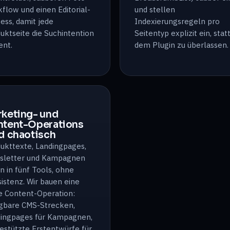
flow und einen Editorial-
und stellen
ess, damit jede
Indexierungsregeln pro
uktseite die Suchintention
Seitentyp explizit ein, statt
ent.
dem Plugin zu überlassen.
keting- und
ntent-Operations
d chaotisch
ukttexte, Landingpages,
sletter und Kampagnen
n in fünf Tools, ohne
istenz. Wir bauen eine
e Content-Operation:
gbare CMS-Strecken,
ingpages für Kampagnen,
estützte Erstentwürfe für