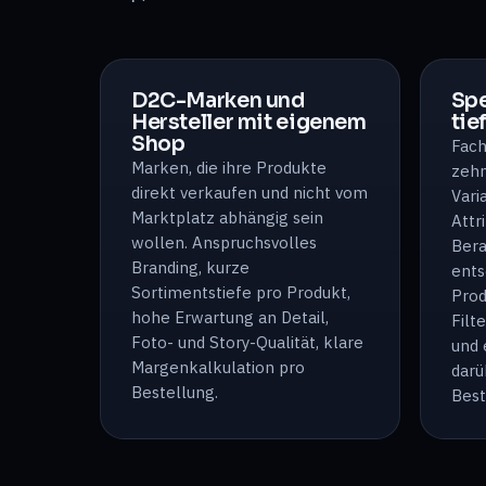
D2C-Marken und
Spe
Hersteller mit eigenem
tie
Shop
Fach
Marken, die ihre Produkte
zehn
direkt verkaufen und nicht vom
Vari
Marktplatz abhängig sein
Attr
wollen. Anspruchsvolles
Bera
Branding, kurze
ents
Sortimentstiefe pro Produkt,
Prod
hohe Erwartung an Detail,
Filt
Foto- und Story-Qualität, klare
und 
Margenkalkulation pro
darü
Bestellung.
Best