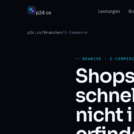
Leistungen
Br
p24
.
co
p24.co
/
Branchen
/
E-Commerce
BRANCHE · E-COMMER
Shops
schnel
nicht 