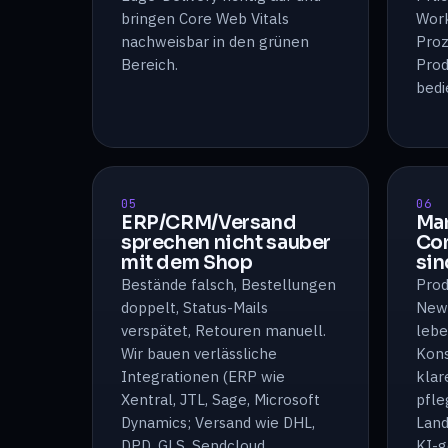
bringen Core Web Vitals
Work
nachweisbar in den grünen
Proz
Bereich.
Prod
bedi
05
06
ERP/CRM/Versand
Mar
sprechen nicht sauber
Co
mit dem Shop
sin
Bestände falsch, Bestellungen
Prod
doppelt, Status-Mails
New
verspätet, Retouren manuell.
lebe
Wir bauen verlässliche
Kons
Integrationen (ERP wie
klar
Xentral, JTL, Sage, Microsoft
pfle
Dynamics; Versand wie DHL,
Land
DPD, GLS, Sendcloud,
KI-g