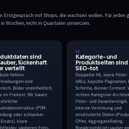
 Erstgespräch mit Shops, die wachsen wollen. Für jeden g
 in Wochen, nicht in Quartalen umsetzen.
03
duktdaten sind
Kategorie- und
auber, lückenhaft
Produktseiten sind
r verteilt
SEO-tot
ibute fehlen,
Doppelte H1, leere Filter-
hreibungen sind
URLs, kaputte Pagination, 
risch, Bilder uneinheitlich,
Schema, dünner Content. 
 im Freitext. Wir bauen
richten Kategorie-Architek
 ehrliche
Filter- und Variantenlogik,
uktdatenstruktur (PIM-
interne Verlinkung und
ndung oder schlanker
strukturierte Daten (Produ
Ersatz), klare
Offer, AggregateRating,
chtfelder, sauberen Foto-
BreadcrumbList) sauber ei