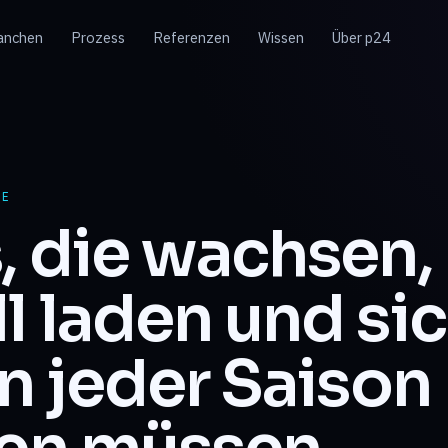
anchen
Prozess
Referenzen
Wissen
Über p24
CE
, die wachsen,
l laden und si
in jeder Saison