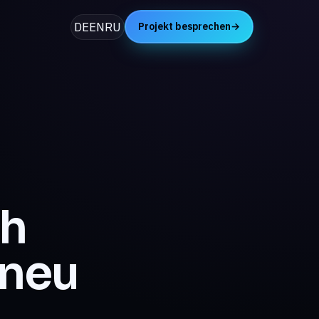
DE
EN
RU
Projekt besprechen
→
ch
 neu