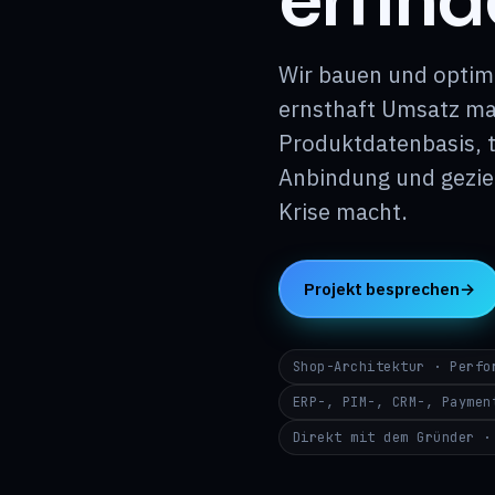
erfin
Wir bauen und optimi
ernsthaft Umsatz mac
Produktdatenbasis, 
Anbindung und geziel
Krise macht.
Projekt besprechen
→
Shop-Architektur · Perfo
ERP-, PIM-, CRM-, Paymen
Direkt mit dem Gründer ·