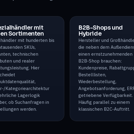
zialhändler mit
B2B-Shops und
fen Sortimenten
Hybride
händler mit hunderten bis
Hersteller und Großhändle
tausenden SKUs,
die neben dem Außendien
anten, technischen
einen ernstzunehmenden
ibuten und realer
B2B-Shop brauchen:
tungsleistung. Hier
Kundenpreise, Rabattgrup
cheidet
Bestelllisten,
uktdatenqualität,
Wiederbestellung,
er-/Kategoriearchitektur
Angebotsanforderung, ER
ehrliche Lagerlogik
getriebene Verfügbarkeit.
ber, ob Suchanfragen in
Häufig parallel zu einem
ellungen werden.
klassischen B2C-Auftritt.