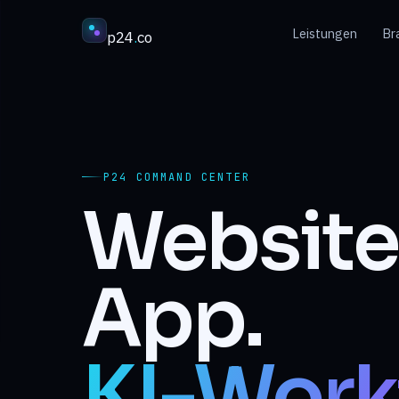
Leistungen
Br
p24
.
co
P24 COMMAND CENTER
Website
App.
KI-Work