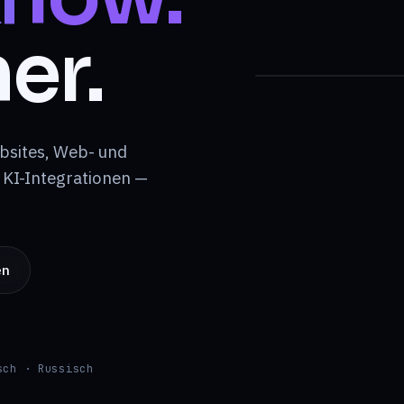
✓ architektur gepr
✓ design.system to
er.
→ build aktiv
Webs
bsites, Web- und
SEO-Engine
KI-Integrationen —
p24
en
Desktop
Mobi
sch · Russisch