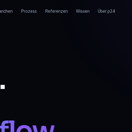
anchen
Prozess
Referenzen
Wissen
Über p24
.
flow.
$ p24 plan --scope
✓ discovery bereit