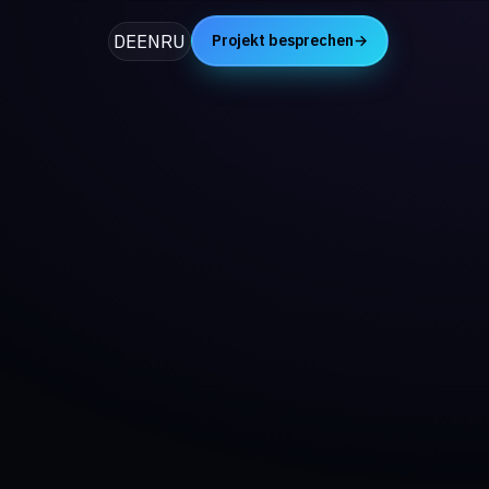
DE
EN
RU
Projekt besprechen
→
=site,app,ai,seo