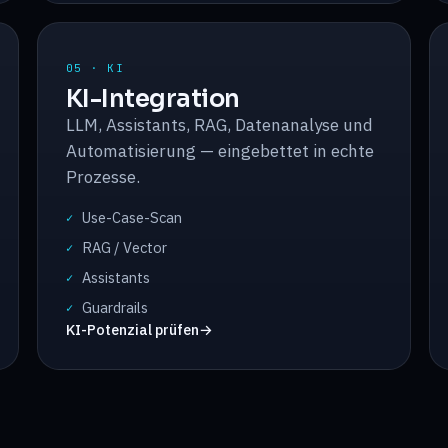
05 · KI
KI-Integration
LLM, Assistants, RAG, Datenanalyse und
Automatisierung — eingebettet in echte
Prozesse.
Use-Case-Scan
✓
RAG / Vector
✓
Assistants
✓
Guardrails
✓
KI-Potenzial prüfen
→