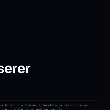
serer
ve Workflow-Aufnahmen (Stockfotografie) und zeigen
 konkrete Projektergebnisse von p24.