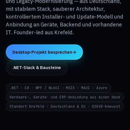
und Legacy-Modernisierung — aus Deutschland,
Wissen
↳
mit stabilem Stack, sauberer Architektur,
kontrolliertem Installer- und Update-Modell und
Über p24
Anbindung an Geräte, Backend und vorhandene
↳
IT. Founder-led aus Krefeld.
Kontakt
→
Desktop-Projekt besprechen
→
DE
EN
RU
.NET-Stack & Bausteine
i@p24.co
.NET · C# · WPF / WinUI · MSIX · MAUI · Azure
Hardware-, Geräte- und ERP-Anbindung aus einer Hand
Standort Krefeld · Deutschland & EU · DSGVO-bewusst