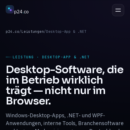
p24
.
co
PROJEKT BESPRECHEN
esc
p24.co
/
Leistungen
/
Desktop-App & .NET
Leistungen
↳
LEISTUNG · DESKTOP-APP & .NET
Desktop-Software, die
Branchen
↳
im Betrieb wirklich
trägt — nicht nur im
Prozess
↳
Browser.
Referenzen
↳
Windows-Desktop-Apps, .NET- und WPF-
Anwendungen, interne Tools, Branchensoftware