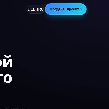
DE
EN
RU
Обсудить проект
→
ой
го