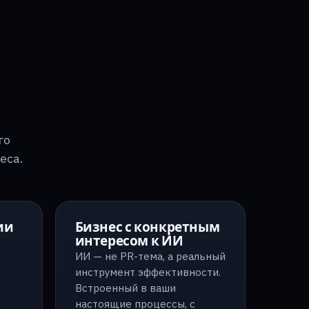
го
еса.
ии
Бизнес с конкретным
интересом к ИИ
ИИ — не PR-тема, а реальный
инструмент эффективности.
Встроенный в ваши
настоящие процессы, с