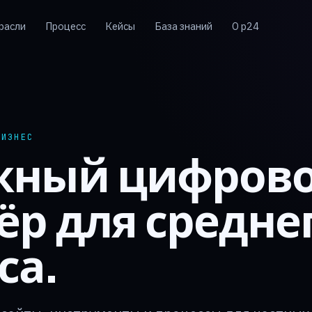
расли
Процесс
Кейсы
База знаний
О p24
БИЗНЕС
жный цифров
ёр для средне
са.