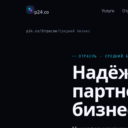
Услуги
От
p24
.
co
p24.co
/
Отрасли
/
Средний бизнес
ОТРАСЛЬ · СРЕДНИЙ 
Надё
партн
бизне