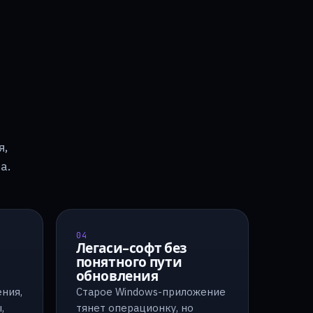
я,
а.
04
Легаси-софт без
понятного пути
обновления
ния,
Старое Windows-приложение
,
тянет операционку, но