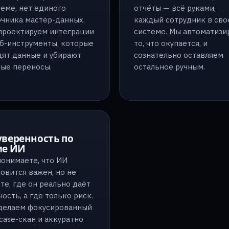
еме, нет единого
отчёты — всё руками,
очника мастер-данных.
каждый сотрудник в сво
проектируем интеграции
системе. Мы автоматизи
еб-инструменты, которые
то, что окупается, и
дят данные и убирают
сознательно оставляем
ные переносы.
остальное ручным.
уверенность по
ме ИИ
понимаете, что ИИ
овится важен, но не
те, где он реально даёт
ость, а где только риск.
делаем фокусированный
case-скан и аккуратно