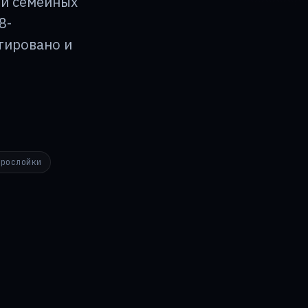
 и семейных
8-
тировано и
прослойки