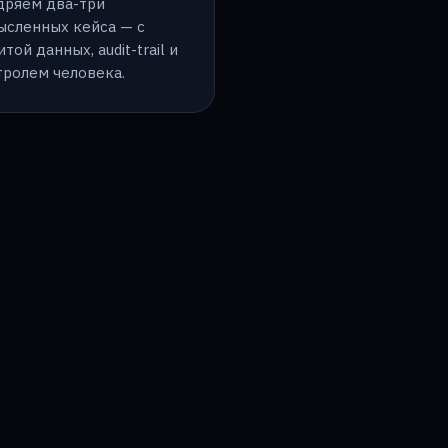
дряем два-три
ысленных кейса — с
той данных, audit-trail и
тролем человека.