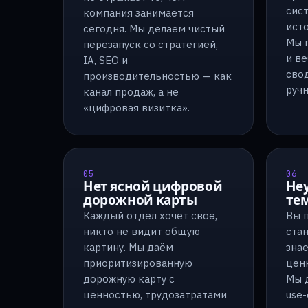
сист
компания занимается
ист
сегодня. Мы делаем чистый
Мы 
перезапуск со стратегией,
и в
IA, SEO и
сво
производительностью — как
руч
канал продаж, а не
«цифровая визитка».
05
06
Нет ясной цифровой
Не
дорожной карты
те
Каждый отдел хочет своё,
Вы 
никто не видит общую
стан
картину. Мы даём
знае
приоритизированную
ценн
дорожную карту с
Мы 
ценностью, трудозатратами
use-