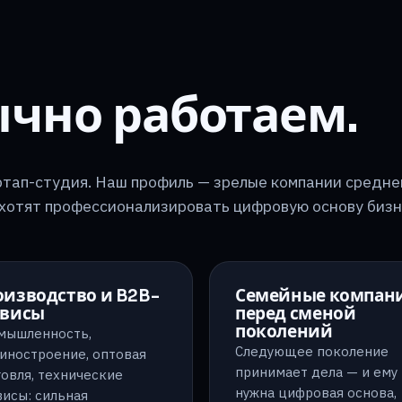
ычно работаем.
ртап-студия. Наш профиль — зрелые компании средне
 хотят профессионализировать цифровую основу бизн
оизводство и B2B-
Семейные компан
рвисы
перед сменой
поколений
мышленность,
Следующее поколение
иностроение, оптовая
принимает дела — и ему
овля, технические
нужна цифровая основа,
исы: сильная