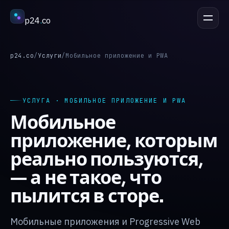
p24
.
co
ОБСУДИТЬ ПРОЕКТ
esc
p24.co
/
Услуги
/
Мобильное приложение и PWA
Услуги
↳
УСЛУГА · МОБИЛЬНОЕ ПРИЛОЖЕНИЕ И PWA
Мобильное
Отрасли
↳
приложение, которым
реально пользуются,
Процесс
↳
— а не такое, что
пылится в сторе.
Кейсы
↳
Мобильные приложения и Progressive Web