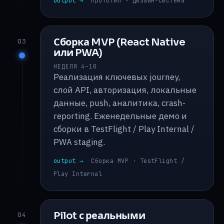
output →
Прототип · дизайн-система
Сборка MVP (React Native
03
или PWA)
НЕДЕЛЯ 4–10
Реализация ключевых journey,
слой API, авторизация, локальные
данные, push, аналитика, crash-
reporting. Еженедельные демо и
сборки в TestFlight / Play Internal /
PWA staging.
output →
Сборка MVP · TestFlight /
Play Internal
Pilot с реальными
04