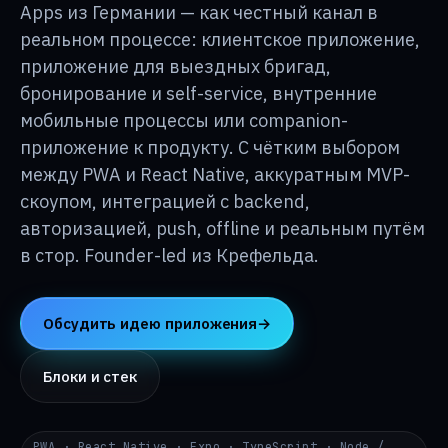
База знаний
Apps из Германии — как честный канал в
↳
реальном процессе: клиентское приложение,
приложение для выездных бригад,
О p24
↳
бронирование и self-service, внутренние
мобильные процессы или companion-
приложение к продукту. С чётким выбором
Контакты
→
между PWA и React Native, аккуратным MVP-
скоупом, интеграцией с backend,
авторизацией, push, offline и реальным путём
DE
EN
RU
i@p24.co
в стор. Founder-led из Крефельда.
Обсудить идею приложения
→
Блоки и стек
PWA · React Native · Expo · TypeScript · Node /