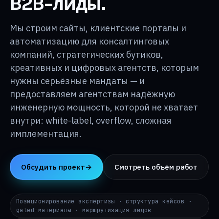
B2B-лиды.
База знаний
↳
Мы строим сайты, клиентские порталы и
О p24
автоматизацию для консалтинговых
↳
компаний, стратегических бутиков,
креативных и цифровых агентств, которым
Контакты
→
нужны серьёзные мандаты — и
предоставляем агентствам надёжную
инженерную мощность, которой не хватает
DE
EN
RU
i@p24.co
внутри: white-label, overflow, сложная
имплементация.
Обсудить проект
→
Смотреть объём работ
Позиционирование экспертизы · структура кейсов ·
gated-материалы · маршрутизация лидов