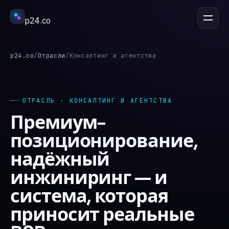
p24
.
co
ОБСУДИТЬ ПРОЕКТ
esc
p24.co
/
Отрасли
/
Консалтинг и агентства
Услуги
↳
ОТРАСЛЬ · КОНСАЛТИНГ И АГЕНТСТВА
Премиум-
Отрасли
↳
позиционирование,
надёжный
Процесс
↳
инжиниринг — и
система, которая
Кейсы
↳
приносит реальные