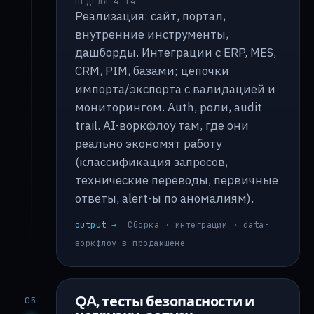
НЕДЕЛЯ 4–14
Реализация: сайт, портал,
внутренние инструменты,
дашборды. Интеграции с ERP, MES,
CRM, PIM, базами; цепочки
импорта/экспорта с валидацией и
мониторингом. Auth, роли, audit
trail. AI-воркфлоу там, где они
реально экономят работу
(классификация запросов,
технические переводы, первичные
ответы, alert-ы по аномалиям).
output →
Сборка · интеграции · data-
воркфлоу в продакшене
QA, тесты безопасности и
05