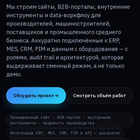
База знаний
↳
Мы строим сайты, B2B-порталы, внутренние
инструменты и data-воркфлоу для
производителей, машиностроителей,
О p24
↳
поставщиков и промышленного среднего
бизнеса. Аккуратно подключённые к ERP,
MES, CRM, PIM и данным с оборудования — с
Контакты
→
ролями, audit trail и архитектурой, которая
выдерживает сменный режим, а не только
DE
EN
RU
i@p24.co
демо.
Обсудить проект
→
Смотреть объём работ
Промышленный сайт · B2B-портал · внутренние
инструменты · видимость производства
Интеграции ERP, MES, CRM, PIM и API — аккуратно