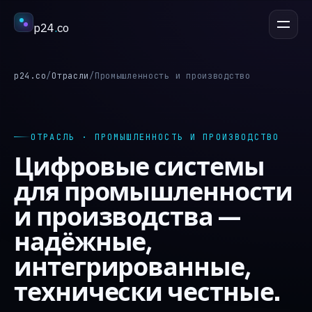
p24
.
co
ОБСУДИТЬ ПРОЕКТ
esc
p24.co
/
Отрасли
/
Промышленность и производство
Услуги
↳
ОТРАСЛЬ · ПРОМЫШЛЕННОСТЬ И ПРОИЗВОДСТВО
Цифровые системы
Отрасли
↳
для промышленности
и производства —
Процесс
↳
надёжные,
интегрированные,
Кейсы
↳
технически честные.