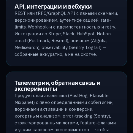
API, интеграции и вебхуки
REST или tRPC/GraphQL API с явными схемами,
версионированием, аутентификацией, rate-
limits. Webhook-и с идемпотентностью и retry.
Интеграции со Stripe, Slack, HubSpot, Notion,
email (Postmark, Resend), поиском (Algolia,
Meilisearch), observability (Sentry, Logtail) —
собранные аккуратно, а не на скотче.
Телеметрия, обратная связь и
эксперименты
Продуктовая аналитика (PostHog, Plausible,
Mixpanel) с явно определёнными событиями,
воронками активации и конверсии,
когортным анализом, error-tracking (Sentry),
структурированными логами, feature-флагами
и узким каркасом экспериментов — чтобы