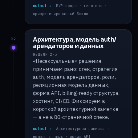
output →
MVP scope · гипотезы ·
приоритезированный бэклог
Архитектура, модель auth/
02
арендаторов и данных
НЕДЕЛЯ 2–3
«Несексуальные» решения
принимаем рано: стек, стратегия
auth, модель арендаторов, роли,
реляционная модель данных,
форма API, billing-ready структура,
хостинг, CI/CD. Фиксируем в
короткой архитектурной заметке
— а не в 80-страничной спеке.
output →
Архитектурная записка ·
модель данных · эскиз API