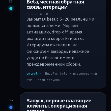
Beta, честная обратная
05
связь, итерации
НЕДЕЛЯ 6–10
Закрытая beta с 5–20 реальными
пользователями. Меряем
активацию, drop-off, время
реакции на support-тикеты.
Итерируем еженедельно,
фиксируем выводы, неважное
уходит в бэклог вместо
преждевременной сборки.
output →
Инсайты beta · итерированный
MVP · план запуска
Запуск, первые платящие
06
клиенты, операционная