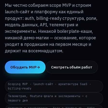
База знаний
↳
Мы честно собираем scope MVP и строим
launch-сайт и платформу как единый
продукт: auth, billing-ready структура, роли,
О p24
↳
модель данных, API, телеметрия и
эксперименты. Никакой boilerplate-каши,
никакой демо-магии — основание, которое
Контакты
→
уходит в продакшен на первом месяце и
держит на восемнадцатом.
DE
EN
RU
i@p24.co
Обсудить MVP
→
Смотреть объём работ
Scoping MVP · launch-сайт · архитектура SaaS ·
billing-ready
Телеметрия, feature-флаги и эксперименты — с
первого дня