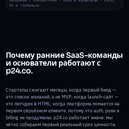
Напрямую с основателем · база в Крефельде · DACH,
EU и глобально
Почему ранние SaaS-команды
и основатели работают с
p24.co.
Стартапы сжигают месяцы, когда первый билд —
это список желаний, а не MVP; когда launch-сайт —
это питчдек в HTML; когда платформа ломается на
первом серьёзном клиенте, потому что auth, роли и
billing не продуманы. p24.co работает иначе: мы
чётко собираем первый реальный срез ценности,