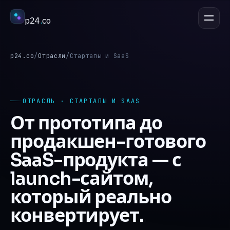
p24
.
co
ОБСУДИТЬ ПРОЕКТ
esc
p24.co
/
Отрасли
/
Стартапы и SaaS
Услуги
↳
ОТРАСЛЬ · СТАРТАПЫ И SAAS
От прототипа до
Отрасли
↳
продакшен-готового
SaaS-продукта — с
Процесс
↳
launch-сайтом,
который реально
Кейсы
↳
конвертирует.