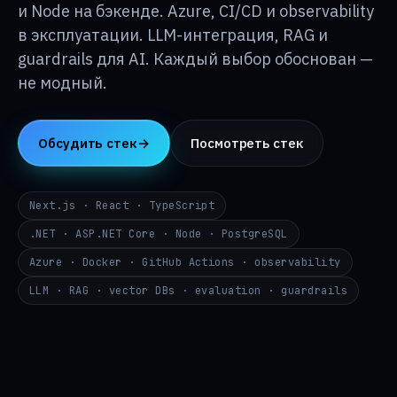
База знаний
и Node на бэкенде. Azure, CI/CD и observability
↳
в эксплуатации. LLM-интеграция, RAG и
guardrails для AI. Каждый выбор обоснован —
О p24
↳
не модный.
Контакты
→
Обсудить стек
→
Посмотреть стек
DE
EN
RU
Next.js · React · TypeScript
i@p24.co
.NET · ASP.NET Core · Node · PostgreSQL
Azure · Docker · GitHub Actions · observability
LLM · RAG · vector DBs · evaluation · guardrails