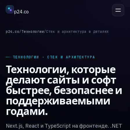
p24
.
co
ОБСУДИТЬ ПРОЕКТ
esc
p24.co
/
Технологии
/
Стек и архитектура в деталях
Услуги
↳
ТЕХНОЛОГИИ · СТЕК И АРХИТЕКТУРА
Технологии, которые
Отрасли
↳
делают сайты и софт
быстрее, безопаснее и
Процесс
↳
поддерживаемыми
годами.
Кейсы
↳
Next.js, React и TypeScript на фронтенде. .NET