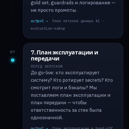
gold set, guardrails и логирование —
не просто промпты.
output →
План потоков данных AI ·
evaluation-набор
7. План эксплуатации и
07
передачи
ПЕРЕД ЗАПУСКОМ
До go-live: кто эксплуатирует
систему? Кто ротирует secrets? Кто
смотрит логи и бэкапы? Мы
поставляем план эксплуатации и
план передачи — чтобы
ответственность за стек была
однозначной.
output →
План эксплуатации и hand-off